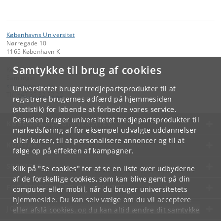
Københavns Universitet
Nørregade 10
1165 København K
Samtykke til brug af cookies
Kontakt:
Samlinger
snm
@
snm
.
ku
.
dk
Universitetet bruger tredjepartsprodukter til at
Tlf:
+45 35 32 22 22
registrere brugernes adfærd på hjemmesiden
(statistik) for løbende at forbedre vores service.
Desuden bruger universitetet tredjepartsprodukter til
KØBENHAVNS UNIVERSITET
markedsføring af for eksempel udvalgte uddannelser
eller kurser, til at personalisere annoncer og til at
KONTAKT
følge op på effekten af kampagner.
SERVICES
Klik på "Se cookies" for at se en liste over udbyderne
af de forskellige cookies, som kan blive gemt på din
FOR STUDERENDE OG ANSATTE
computer eller mobil, når du bruger universitetets
hjemmeside. Du kan selv vælge om du vil acceptere
JOB OG KARRIERE
eller afslå cookies, og du kan altid ændre dit samtykke
under
Cookie- og privatlivspolitik
som du finder i