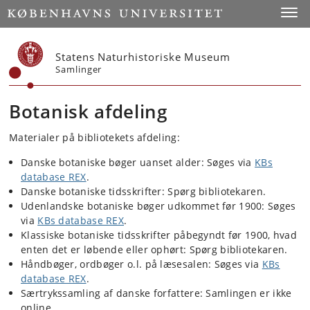
Start
Toggl
Statens Naturhistoriske Museum
Samlinger
Botanisk afdeling
Materialer på bibliotekets afdeling:
Danske botaniske bøger uanset alder: Søges via
KBs
database REX
.
Danske botaniske tidsskrifter: Spørg bibliotekaren.
Udenlandske botaniske bøger udkommet før 1900: Søges
via
KBs database REX
.
Klassiske botaniske tidsskrifter påbegyndt før 1900, hvad
enten det er løbende eller ophørt: Spørg bibliotekaren.
Håndbøger, ordbøger o.l. på læsesalen: Søges via
KBs
database REX
.
Særtrykssamling af danske forfattere: Samlingen er ikke
online.