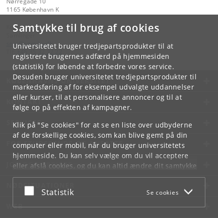
Nørregade 10
1165 København K
Samtykke til brug af cookies
Kontakt:
Samlinger
snm
@
snm
.
ku
.
dk
Universitetet bruger tredjepartsprodukter til at
Tlf:
+45 35 32 22 22
registrere brugernes adfærd på hjemmesiden
(statistik) for løbende at forbedre vores service.
Desuden bruger universitetet tredjepartsprodukter til
KØBENHAVNS UNIVERSITET
markedsføring af for eksempel udvalgte uddannelser
eller kurser, til at personalisere annoncer og til at
KONTAKT
følge op på effekten af kampagner.
SERVICES
Klik på "Se cookies" for at se en liste over udbyderne
af de forskellige cookies, som kan blive gemt på din
FOR STUDERENDE OG ANSATTE
computer eller mobil, når du bruger universitetets
hjemmeside. Du kan selv vælge om du vil acceptere
JOB OG KARRIERE
eller afslå cookies, og du kan altid ændre dit samtykke
under
Cookie- og privatlivspolitik
som du finder i
NØDSITUATIONER
bunden af hver side.
Acceptér eller afslå
Statistik
Se cookies
Googles privatlivspolitik
WEB