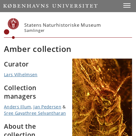
Start
Toggl
Statens Naturhistoriske Museum
Samlinger
Amber collection
Curator
Lars Vilhelmsen
Collection
managers
Anders Illum
,
Jan Pedersen
&
Sree Gayathree Selvantharan
About the
collection