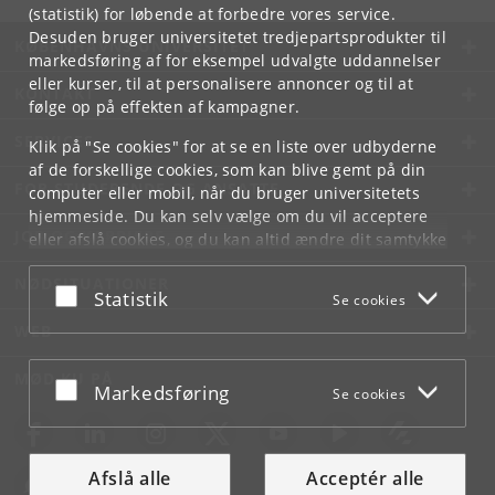
(statistik) for løbende at forbedre vores service.
Desuden bruger universitetet tredjepartsprodukter til
KØBENHAVNS UNIVERSITET
markedsføring af for eksempel udvalgte uddannelser
eller kurser, til at personalisere annoncer og til at
KONTAKT
følge op på effekten af kampagner.
SERVICES
Klik på "Se cookies" for at se en liste over udbyderne
af de forskellige cookies, som kan blive gemt på din
FOR STUDERENDE OG ANSATTE
computer eller mobil, når du bruger universitetets
hjemmeside. Du kan selv vælge om du vil acceptere
JOB OG KARRIERE
eller afslå cookies, og du kan altid ændre dit samtykke
under
Cookie- og privatlivspolitik
som du finder i
NØDSITUATIONER
bunden af hver side.
Acceptér eller afslå
Statistik
Se cookies
Googles privatlivspolitik
WEB
MØD KU PÅ
Acceptér eller afslå
Markedsføring
Se cookies
Afslå alle
Acceptér alle