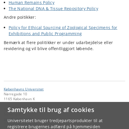
Human Remains Policy
The National DNA & Tissue Repository Policy
Andre poitikker:
Policy for Ethical Sourcing of Zoological Specimens for
Exhibitions and Public Programming
Bemærk at flere politikker er under udarbejdelse eller
revidering og vil blive offentliggjort løbende.
Københavns Universitet
Nørregade 10
1165 København K
Samtykke til brug af cookies
Kontakt:
Samlinger
snm
@
snm
.
ku
.
dk
Universitetet bruger tredjepartsprodukter til at
Tlf:
+45 35 32 22 22
registrere brugernes adfærd på hjemmesiden