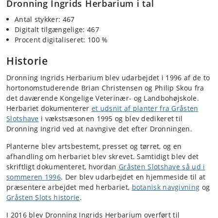
Dronning Ingrids Herbarium i tal
Antal stykker: 467
Digitalt tilgængelige: 467
Procent digitaliseret: 100 %
Historie
Dronning Ingrids Herbarium blev udarbejdet i 1996 af de to
hortonomstuderende Brian Christensen og Philip Skou fra
det daværende Kongelige Veterinær- og Landbohøjskole.
Herbariet dokumenterer
et udsnit af planter fra Gråsten
Slotshave
i vækstsæsonen 1995 og blev dedikeret til
Dronning Ingrid ved at navngive det efter Dronningen.
Planterne blev artsbestemt, presset og tørret, og en
afhandling om herbariet blev skrevet. Samtidigt blev det
skriftligt dokumenteret, hvordan
Gråsten Slotshave så ud i
sommeren 1996
. Der blev udarbejdet en hjemmeside til at
præsentere arbejdet med herbariet,
botanisk navgivning
og
Gråsten Slots historie
.
I 2016 blev Dronning Ingrids Herbarium overført til